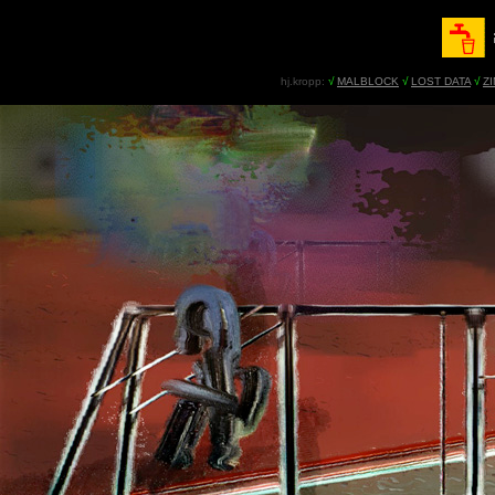
hj.kropp:
√
MALBLOCK
√
LOST DATA
√
Z